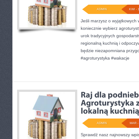
ADMIN
KWI - 
Jeśli marzysz o wyjątkowych
koniecznie wybierz agroturys
urok tradycyjnych gospodarstw
regionalną kuchnią i odpoczyw
będzie niezapomniana przyg
#agroturystyka #wakacje
ADMIN
MAR - 
Sprawdź nasz najnowszy wpis