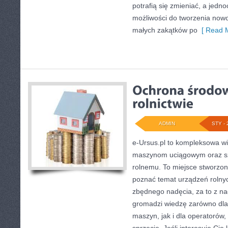
potrafią się zmieniać, a jedn
możliwości do tworzenia now
małych zakątków po
[ Read M
ADMIN
STY - 
e-Ursus.pl to kompleksowa w
maszynom uciągowym oraz sz
rolnemu. To miejsce stworzon
poznać temat urządzeń rolny
zbędnego nadęcia, za to z na
gromadzi wiedzę zarówno dl
maszyn, jak i dla operatorów, 