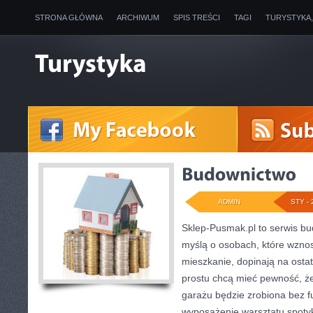
STRONA GŁÓWNA
ARCHIWUM
SPIS TREŚCI
TAGI
TURYSTYKA
ADMIN
STY - 
Sklep-Pusmak.pl to serwis bu
myślą o osobach, które wzno
mieszkanie, dopinają na ostat
prostu chcą mieć pewność, ż
garażu będzie zrobiona bez fu
wyposażenie warsztatu spoty