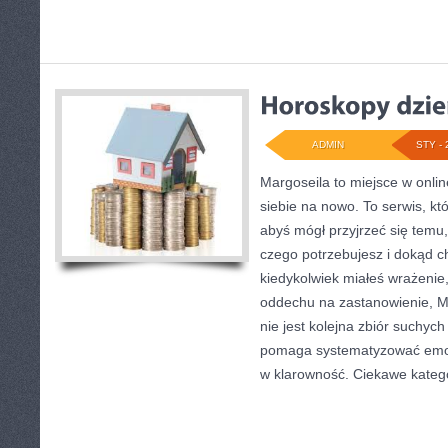
ADMIN
STY - 
Margoseila to miejsce w onli
siebie na nowo. To serwis, kt
abyś mógł przyjrzeć się temu, 
czego potrzebujesz i dokąd c
kiedykolwiek miałeś wrażenie,
oddechu na zastanowienie, Mar
nie jest kolejna zbiór suchyc
pomaga systematyzować emoc
w klarowność. Ciekawe kateg