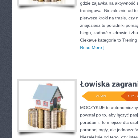
gdzie zajawka na aktywność s
treningową. Niezależnie od t
pierwsze kroki na trasie, czy
znajdziesz tu poradniki pom
biegu, zadbać o zdrowie i zb
Ciekawe kategorie to Trening 
Read More ]
ADMIN
STY - 
MOCZYKIJE to autonomiczny w
powstał po to, aby łączyć pa
poradami. To miejsce dla osó
porannej mgły, ale jednocześn
Niezależnie od tego, czy inte