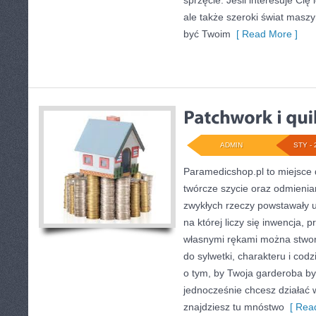
sprzęcie. Jeśli interesuje Cię
ale także szeroki świat maszy
być Twoim
[ Read More ]
ADMIN
STY - 
Paramedicshop.pl to miejsce 
twórcze szycie oraz odmienian
zwykłych rzeczy powstawały un
na której liczy się inwencja, p
własnymi rękami można stworz
do sylwetki, charakteru i cod
o tym, by Twoja garderoba by
jednocześnie chcesz działać 
znajdziesz tu mnóstwo
[ Read