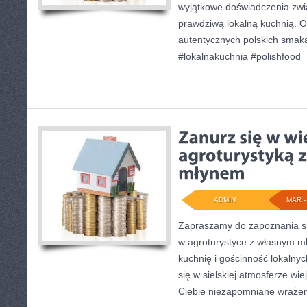
wyjątkowe doświadczenia zwią
prawdziwą lokalną kuchnią. Od
autentycznych polskich smak
#lokalnakuchnia #polishfood
ADMIN
MAR - 
Zapraszamy do zapoznania się
w agroturystyce z własnym mł
kuchnię i gościnność lokalny
się w sielskiej atmosferze wie
Ciebie niezapomniane wrażen