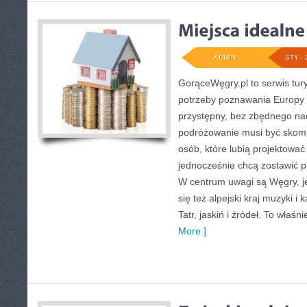
ADMIN
STY - 
GorąceWęgry.pl to serwis tury
potrzeby poznawania Europy
przystępny, bez zbędnego nad
podróżowanie musi być skomp
osób, które lubią projektować
jednocześnie chcą zostawić p
W centrum uwagi są Węgry, je
się też alpejski kraj muzyki i 
Tatr, jaskiń i źródeł. To właśn
More ]