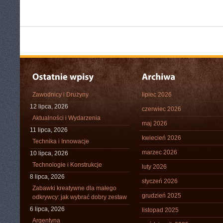
Zawodnicy i Drużyny
lipiec 2026
12 lipca, 2026
czerwiec 2026
Aktualności i Wydarzenia
maj 2026
11 lipca, 2026
kwiecień 2026
Technika i Innowacje
marzec 2026
10 lipca, 2026
Technologie i Konstrukcje
luty 2026
8 lipca, 2026
styczeń 2026
Zabawki kreatywne dla małego
grudzień 2025
odkrywcy: jak wybrać dobry zestaw
6 lipca, 2026
listopad 2025
Argentyna