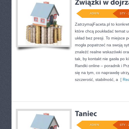
ADMIN
STY - 
ZatrzymajFaceta.pl to konkret
które chcą poukładać temat u
układ bez presji. To miejsce 
mogła popatrzeć na swoją syt
znaleźć realne wskazówki or
tak, by kontakt nie gasła po 
Randki online – poradnik i Pr
się na tym, co naprawdę utrz
szczerość, stabilność, a
[ Rea
ADMIN
STY - 