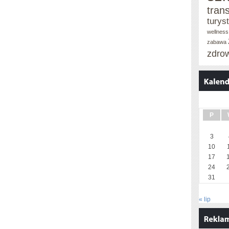
tran
turys
wellness
zabawa
zdro
P
3
10
17
24
31
« lip