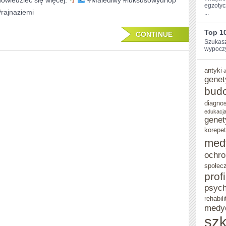
dowiedzieć się więcej.
#Malediwy #luksusowyurlop
egzotyc
MALEDIWACH
#rajnaziemi
...
Top 1
CONTINUE
Szukasz
wypoczy
antyki
genet
bud
diagno
edukacja
genet
korepet
med
ochro
społec
prof
psych
rehabili
medy
szk