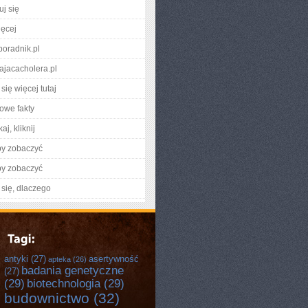
uj się
ięcej
yporadnik.pl
atajacacholera.pl
się więcej tutaj
owe fakty
aj, kliknij
by zobaczyć
by zobaczyć
się, dlaczego
antyki
(27)
asertywność
apteka
(26)
badania genetyczne
(27)
(29)
biotechnologia
(29)
budownictwo
(32)