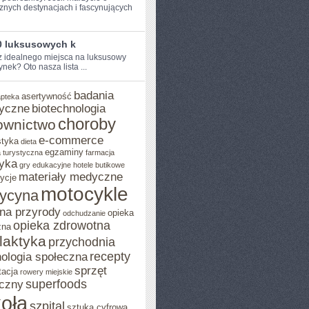
znych destynacjach i ‍fascynujących
0 luksusowych k
⁢ idealnego miejsca na luksusowy
nek? Oto nasza lista ...
badania
asertywność
apteka
yczne
biotechnologia
choroby
ownictwo
e-commerce
styka
dieta
egzaminy
 turystyczna
farmacja
yka
gry edukacyjne
hotele butikowe
materiały medyczne
ycje
motocykle
ycyna
na przyrody
opieka
odchudzanie
opieka zdrowotna
zna
ilaktyka
przychodnia
recepty
ologia społeczna
sprzęt
tacja
rowery miejskie
superfoods
czny
oła
szpital
sztuka cyfrowa