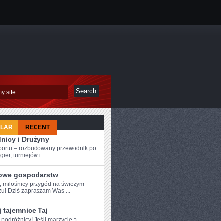
ULAR
RECENT
nicy i Drużyny
sportu – rozbudowany przewodnik po
ier, turniejów i ...
owe gospodarstw
e, miłośnicy przygód na świeżym
zu! Dziś⁢ zapraszam Was ...
 tajemnice Taj
 ⁤podróżnicy! Jeśli marzycie ⁣o