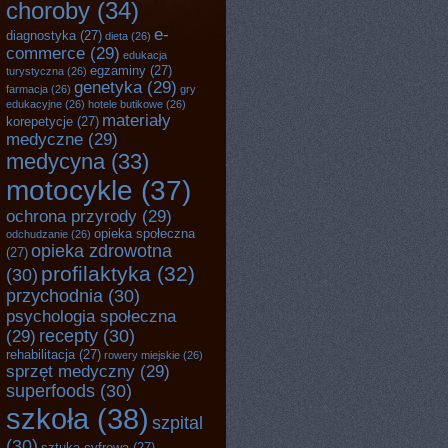
choroby
(34)
e-
diagnostyka
(27)
dieta
(26)
commerce
(29)
edukacja
egzaminy
(27)
turystyczna
(26)
genetyka
(29)
farmacja
(26)
gry
edukacyjne
(26)
hotele butikowe
(26)
materiały
korepetycje
(27)
medyczne
(29)
medycyna
(33)
motocykle
(37)
ochrona przyrody
(29)
opieka społeczna
odchudzanie
(26)
opieka zdrowotna
(27)
profilaktyka
(32)
(30)
przychodnia
(30)
psychologia społeczna
recepty
(30)
(29)
rehabilitacja
(27)
rowery miejskie
(26)
sprzęt medyczny
(29)
superfoods
(30)
szkoła
(38)
szpital
(30)
sztuka cyfrowa
(27)