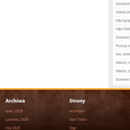
Zarejestr
Odkryj w
http://gr
https://l
Dowiedz 
Poznaj n
Nie zwlek
Otwórz, 
Otwórz, 
Dowiedz 
lipiec 2026
Archiwum
czerwiec 2026
Spis Treści
maj 2026
Tagi