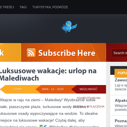
IS TREŚCI
TAGI
TURYSTYKA, PODRÓŻE
POP
Zawod
Ligi e-
świecie g
ADMIN
MAR - 12 - 2025
MOŻLIWOŚĆ
LUKSUSOWE
KOMENTOWANIA
Witajcie w raju na ziemi – Malediwy! Wyobraźcie sobie
Alpak
Witajci
białe, piaszczyste plaże, turkusowe wody oceanu i
WAKACJE:
ZOSTAŁA WYŁĄCZONA
powietr
luksusowe osady wypoczywające na wodzie. To idealne
URLOP
miejsce na luksusowe wakacje! Czytaj dalej, aby
Poznaj
NA
Witajcie