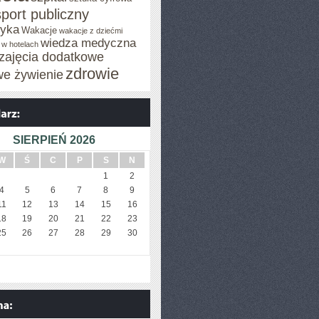
sport publiczny
tyka
Wakacje
wakacje z dziećmi
wiedza medyczna
 w hotelach
zajęcia dodatkowe
zdrowie
we żywienie
SIERPIEŃ 2026
W
Ś
C
P
S
N
1
2
4
5
6
7
8
9
11
12
13
14
15
16
18
19
20
21
22
23
25
26
27
28
29
30