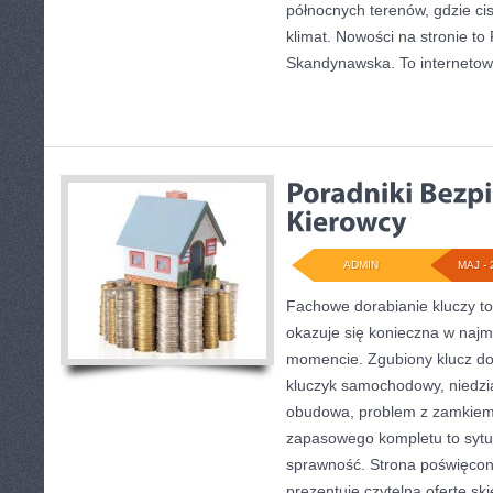
północnych terenów, gdzie ci
klimat. Nowości na stronie to
Skandynawska. To internetow
ADMIN
MAJ - 
Fachowe dorabianie kluczy to 
okazuje się konieczna w naj
momencie. Zgubiony klucz do
kluczyk samochodowy, niedział
obudowa, problem z zamkiem
zapasowego kompletu to sytuac
sprawność. Strona poświęcon
prezentuje czytelną ofertę sk