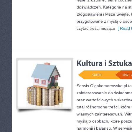
lepiej zrozumieć sens codzi
doświadczeń. Kategorie na str
Błogosławieni i Msze Święte. 
przygotowane z myślą o osoba
czytać treści niosące
[ Read 
ADMIN
MAJ - 
Serwis Olgakomorowska.pl to 
zainteresowanie do świadomeg
oraz wartościowych wskazówe
tutaj różnorodne treści, które
własnych zainteresowań. Wit
myślą o osobach, które poszu
harmonii i balansu. W serwis