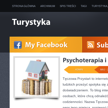
STRONA GŁÓWNA
ARCHIWUM
SPIS TREŚCI
TAGI
TURYSTYKA
ADMIN
MAJ - 
Tęczowa Przystań to internet
ludzkich przeżyć spotyka się
doświadczeniem. To blog inte
osobach, które chcą odnaleź
codzienności. Nazwa Tęczowa
sens tego miejsca, ponieważ 