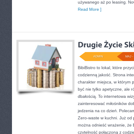
używanego aż po leasing. Now
Read More ]
ADMIN
MAJ - 
BibiBistro to lokal, które pr
codzienną jakość. Strona int
charakter miejsca, w którym 
być nie tylko apetyczne, ale
dbałością. To internetowa wi
zainteresować miłośników dob
jedzenia na co dzień. Poleca
Zero-waste w kuchni. Już od 
można odnieść wrażenie, że Bi
czytelność połączoną z codzi