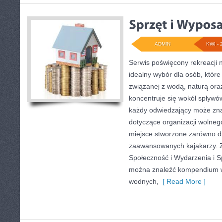
ADMIN
KWI - 
Serwis poświęcony rekreacji 
idealny wybór dla osób, któr
związanej z wodą, naturą or
koncentruje się wokół spływó
każdy odwiedzający może zna
dotyczące organizacji wolneg
miejsce stworzone zarówno dla
zaawansowanych kajakarzy. Z
Społeczność i Wydarzenia i S
można znaleźć kompendium w
wodnych,
[ Read More ]