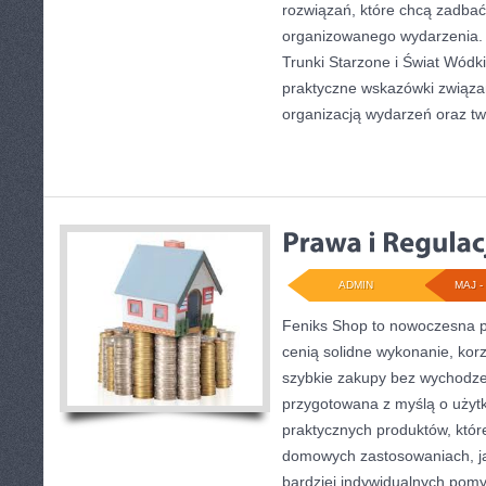
rozwiązań, które chcą zadba
organizowanego wydarzenia. 
Trunki Starzone i Świat Wódk
praktyczne wskazówki związ
organizacją wydarzeń oraz t
ADMIN
MAJ - 
Feniks Shop to nowoczesna pr
cenią solidne wykonanie, kor
szybkie zakupy bez wychodze
przygotowana z myślą o użyt
praktycznych produktów, któ
domowych zastosowaniach, jak
bardziej indywidualnych pom