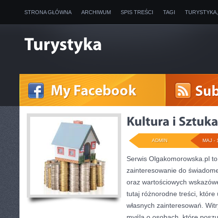
STRONA GŁÓWNA
ARCHIWUM
SPIS TREŚCI
TAGI
TURYSTYKA
ADMIN
MAJ - 
Serwis Olgakomorowska.pl to 
zainteresowanie do świadomeg
oraz wartościowych wskazówe
tutaj różnorodne treści, które
własnych zainteresowań. Wit
myślą o osobach, które poszu