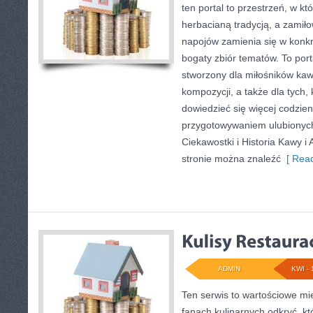
ten portal to przestrzeń, w kt
herbacianą tradycją, a zami
napojów zamienia się w konkre
bogaty zbiór tematów. To port
stworzony dla miłośników ka
kompozycji, a także dla tych,
dowiedzieć się więcej codzien
przygotowywaniem ulubionyc
Ciekawostki i Historia Kawy 
stronie można znaleźć
[ Read
ADMIN
KWI - 
Ten serwis to wartościowe mi
fanach kulinarnych odkryć, kt