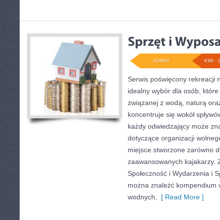
ADMIN
KWI - 
Serwis poświęcony rekreacji 
idealny wybór dla osób, któr
związanej z wodą, naturą or
koncentruje się wokół spływó
każdy odwiedzający może zna
dotyczące organizacji wolneg
miejsce stworzone zarówno dla
zaawansowanych kajakarzy. Z
Społeczność i Wydarzenia i S
można znaleźć kompendium w
wodnych,
[ Read More ]