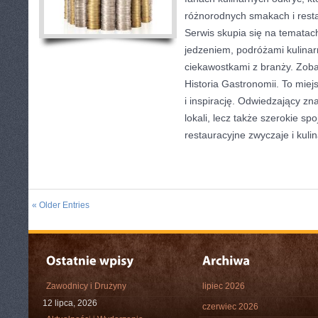
różnorodnych smakach i resta
Serwis skupia się na tematac
jedzeniem, podróżami kulinarn
ciekawostkami z branży. Zobac
Historia Gastronomii. To miej
i inspirację. Odwiedzający znaj
lokali, lecz także szerokie spo
restauracyjne zwyczaje i kuli
« Older Entries
Zawodnicy i Drużyny
lipiec 2026
12 lipca, 2026
czerwiec 2026