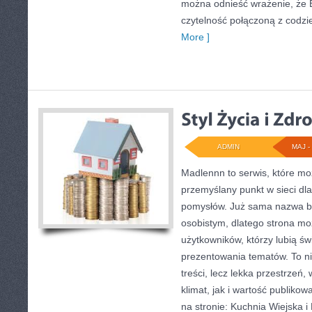
można odnieść wrażenie, że Bi
czytelność połączoną z codzi
More ]
ADMIN
MAJ - 
Madlennn to serwis, które mo
przemyślany punkt w sieci dl
pomysłów. Już sama nazwa bu
osobistym, dlatego strona m
użytkowników, którzy lubią św
prezentowania tematów. To ni
treści, lecz lekka przestrzeń
klimat, jak i wartość publiko
na stronie: Kuchnia Wiejska i