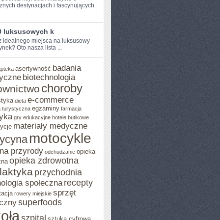
znych destynacjach i ‍fascynujących
0 luksusowych k
⁢ idealnego miejsca na luksusowy
nek? Oto nasza lista ...
badania
asertywność
apteka
yczne
biotechnologia
choroby
ownictwo
e-commerce
styka
dieta
egzaminy
 turystyczna
farmacja
yka
gry edukacyjne
hotele butikowe
materiały medyczne
ycje
motocykle
ycyna
na przyrody
opieka
odchudzanie
opieka zdrowotna
zna
ilaktyka
przychodnia
recepty
ologia społeczna
sprzęt
tacja
rowery miejskie
superfoods
czny
oła
szpital
sztuka cyfrowa