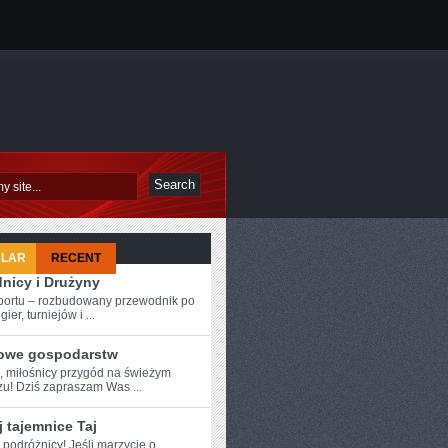
ULAR
RECENT
nicy i Drużyny
sportu – rozbudowany przewodnik po
ier, turniejów i ...
owe gospodarstw
e, miłośnicy przygód na świeżym
zu! Dziś⁢ zapraszam Was ...
 tajemnice Taj
 ⁤podróżnicy! Jeśli marzycie ⁣o