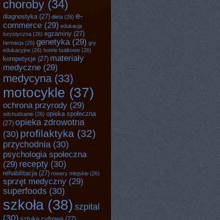
choroby
(34)
e-
diagnostyka
(27)
dieta
(26)
commerce
(29)
edukacja
egzaminy
(27)
turystyczna
(26)
genetyka
(29)
farmacja
(26)
gry
edukacyjne
(26)
hotele butikowe
(26)
materiały
korepetycje
(27)
medyczne
(29)
medycyna
(33)
motocykle
(37)
ochrona przyrody
(29)
opieka społeczna
odchudzanie
(26)
opieka zdrowotna
(27)
profilaktyka
(32)
(30)
przychodnia
(30)
psychologia społeczna
recepty
(30)
(29)
rehabilitacja
(27)
rowery miejskie
(26)
sprzęt medyczny
(29)
superfoods
(30)
szkoła
(38)
szpital
(30)
sztuka cyfrowa
(27)