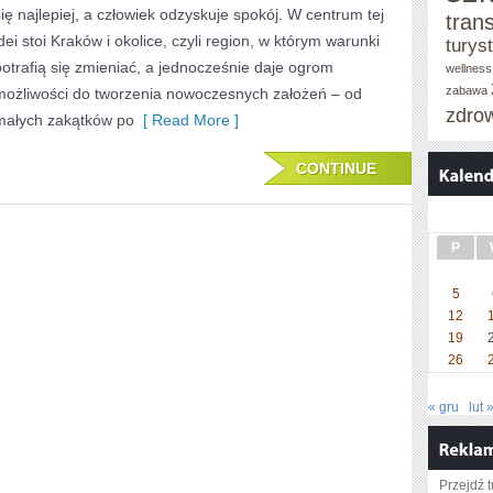
się najlepiej, a człowiek odzyskuje spokój. W centrum tej
tran
idei stoi Kraków i okolice, czyli region, w którym warunki
turys
potrafią się zmieniać, a jednocześnie daje ogrom
wellness
zabawa
możliwości do tworzenia nowoczesnych założeń – od
zdro
małych zakątków po
[ Read More ]
CONTINUE
P
5
12
19
26
« gru
lut 
Przejdź t