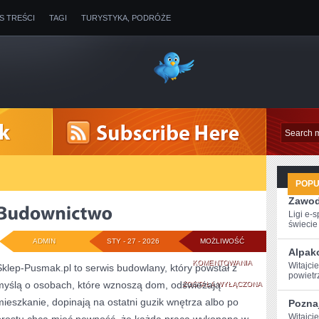
IS TREŚCI
TAGI
TURYSTYKA, PODRÓŻE
POP
Zawod
Ligi e-
świecie g
ADMIN
STY - 27 - 2026
MOŻLIWOŚĆ
Alpak
BUDOWNICTWO
KOMENTOWANIA
Witajci
Sklep-Pusmak.pl to serwis budowlany, który powstał z
powietr
myślą o osobach, które wznoszą dom, odświeżają
ZOSTAŁA WYŁĄCZONA
mieszkanie, dopinają na ostatni guzik wnętrza albo po
Poznaj
Witajcie