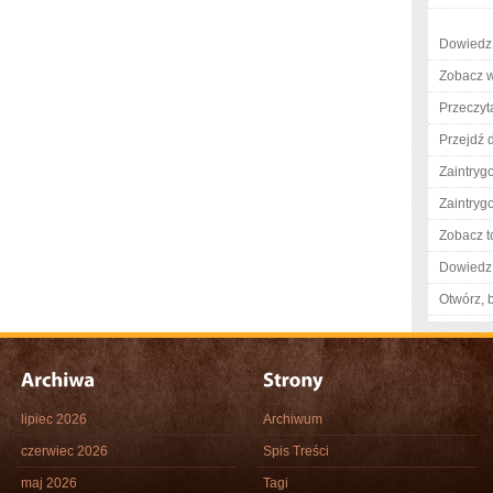
Dowiedz 
Zobacz w
Przeczyta
Przejdź d
Zaintry
Zaintry
Zobacz t
Dowiedz 
Otwórz, 
lipiec 2026
Archiwum
czerwiec 2026
Spis Treści
maj 2026
Tagi