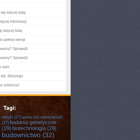
się więcej tutaj
ięcej informacji
j więcej tutaj
o pełnej wersji
gowany? Sprawdź
gowany? Sprawdź
o sam
się, dlaczego
by zobaczyć
antyki
(27)
asertywność
apteka
(26)
badania genetyczne
(27)
(29)
biotechnologia
(29)
budownictwo
(32)