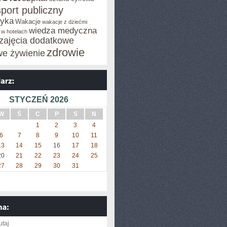
sport publiczny
tyka
Wakacje
wakacje z dziećmi
wiedza medyczna
 w hotelach
zajęcia dodatkowe
zdrowie
we żywienie
STYCZEŃ 2026
W
Ś
C
P
S
N
1
2
3
4
6
7
8
9
10
11
13
14
15
16
17
18
20
21
22
23
24
25
27
28
29
30
31
»
utaj