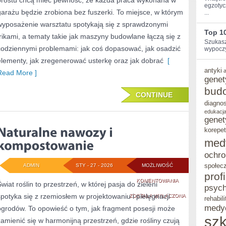
prostu chcą mieć pewność, że każda praca wykonana w
egzotyc
garażu będzie zrobiona bez fuszerki. To miejsce, w którym
...
wyposażenie warsztatu spotykają się z sprawdzonymi
Top 1
trikami, a tematy takie jak maszyny budowlane łączą się z
Szukasz
codziennymi problemami: jak coś dopasować, jak osadzić
wypoczy
elementy, jak zregenerować usterkę oraz jak dobrać
[
antyki
Read More ]
genet
bud
CONTINUE
diagno
edukacja
genet
korepet
med
ochro
społec
ADMIN
STY - 27 - 2026
MOŻLIWOŚĆ
prof
NATURALNE
KOMENTOWANIA
wiat roślin to przestrzeń, w której pasja do zieleni
psych
spotyka się z rzemiosłem w projektowaniu i pielęgnacji
NAWOZY
ZOSTAŁA WYŁĄCZONA
rehabili
medy
ogrodów. To opowieść o tym, jak fragment posesji może
I
szk
zamienić się w harmonijną przestrzeń, gdzie rośliny czują
KOMPOSTOWANIE