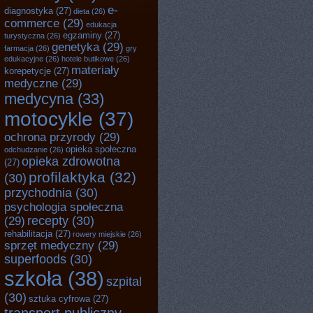
e-
diagnostyka
(27)
dieta
(26)
commerce
(29)
edukacja
egzaminy
(27)
turystyczna
(26)
genetyka
(29)
farmacja
(26)
gry
edukacyjne
(26)
hotele butikowe
(26)
materiały
korepetycje
(27)
medyczne
(29)
medycyna
(33)
motocykle
(37)
ochrona przyrody
(29)
opieka społeczna
odchudzanie
(26)
opieka zdrowotna
(27)
profilaktyka
(32)
(30)
przychodnia
(30)
psychologia społeczna
recepty
(30)
(29)
rehabilitacja
(27)
rowery miejskie
(26)
sprzęt medyczny
(29)
superfoods
(30)
szkoła
(38)
szpital
(30)
sztuka cyfrowa
(27)