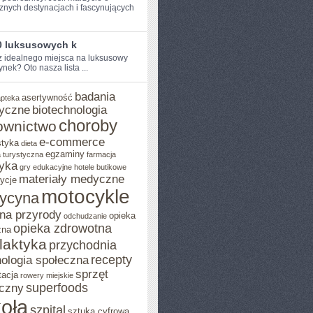
znych destynacjach i ‍fascynujących
0 luksusowych k
⁢ idealnego miejsca na luksusowy
nek? Oto nasza lista ...
badania
asertywność
apteka
yczne
biotechnologia
choroby
ownictwo
e-commerce
styka
dieta
egzaminy
 turystyczna
farmacja
yka
gry edukacyjne
hotele butikowe
materiały medyczne
ycje
motocykle
ycyna
na przyrody
opieka
odchudzanie
opieka zdrowotna
zna
ilaktyka
przychodnia
recepty
ologia społeczna
sprzęt
tacja
rowery miejskie
superfoods
czny
oła
szpital
sztuka cyfrowa