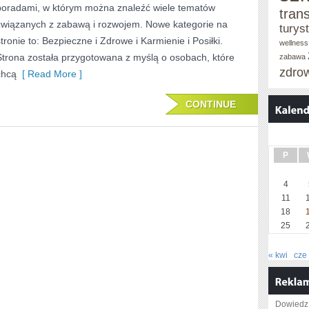
poradami, w którym można znaleźć wiele tematów
tran
związanych z zabawą i rozwojem. Nowe kategorie na
turys
stronie to: Bezpieczne i Zdrowe i Karmienie i Posiłki.
wellness
Strona została przygotowana z myślą o osobach, które
zabawa
zdro
chcą
[ Read More ]
CONTINUE
P
4
11
18
25
« kwi
cze
Dowiedz 