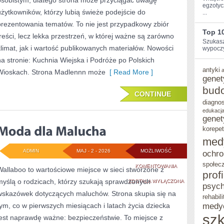
osobistym, dlatego strona może przyciągać uwagę
ZDROWIE
egzotyc
użytkowników, którzy lubią świeże podejście do
...
prezentowania tematów. To nie jest przypadkowy zbiór
Top 1
treści, lecz lekka przestrzeń, w której ważne są zarówno
Szukasz
klimat, jak i wartość publikowanych materiałów. Nowości
wypoczy
na stronie: Kuchnia Wiejska i Podróże po Polskich
antyki
Wioskach. Strona Madlennn może
[ Read More ]
genet
bud
CONTINUE
diagno
edukacja
genet
korepet
med
ADMIN
MAJ - 2 - 2026
MOŻLIWOŚĆ
ochro
społec
MODA
KOMENTOWANIA
Wallaboo to wartościowe miejsce w sieci stworzone z
prof
myślą o rodzicach, którzy szukają sprawdzonych
DLA
ZOSTAŁA WYŁĄCZONA
psych
wskazówek dotyczących maluchów. Strona skupia się na
MALUCHA
rehabili
tym, co w pierwszych miesiącach i latach życia dziecka
medy
szk
jest naprawdę ważne: bezpieczeństwie. To miejsce z