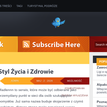
IS TREŚCI
TAGI
TURYSTYKA, PODRÓŻE
POP
Zawod
Ligi e-
świecie g
ADMIN
MAJ - 2 - 2026
MOŻLIWOŚĆ
Alpak
STYL
KOMENTOWANIA
Witajci
Madlennn to serwis, które może być odbierane jako
powietr
przemyślany punkt w sieci dla osób szukających
ŻYCIA
ZOSTAŁA WYŁĄCZONA
pomysłów. Już sama nazwa buduje skojarzenie z czymś
Poznaj
I
Witajcie