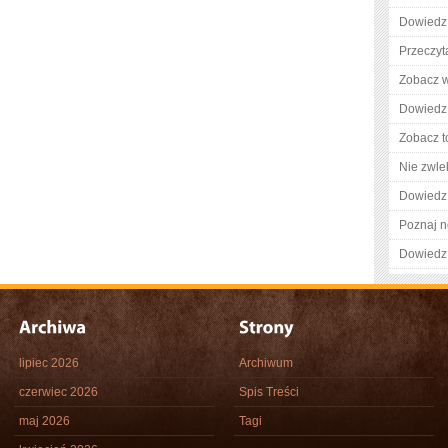
Dowiedz 
Przeczyta
Zobacz w
Dowiedz 
Zobacz t
Nie zwlek
Dowiedz 
Poznaj n
Dowiedz 
lipiec 2026
Archiwum
czerwiec 2026
Spis Treści
maj 2026
Tagi