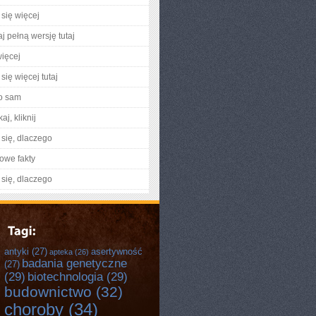
się więcej
j pełną wersję tutaj
ięcej
się więcej tutaj
o sam
aj, kliknij
się, dlaczego
owe fakty
się, dlaczego
antyki
(27)
asertywność
apteka
(26)
badania genetyczne
(27)
(29)
biotechnologia
(29)
budownictwo
(32)
choroby
(34)