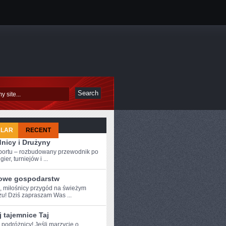
ULAR
RECENT
nicy i Drużyny
sportu – rozbudowany przewodnik po
ier, turniejów i ...
owe gospodarstw
e, miłośnicy przygód na świeżym
zu! Dziś⁢ zapraszam Was ...
 tajemnice Taj
 ⁤podróżnicy! Jeśli marzycie ⁣o