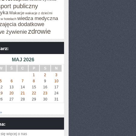
sport publiczny
tyka
Wakacje
wakacje z dziećmi
wiedza medyczna
 w hotelach
zajęcia dodatkowe
zdrowie
we żywienie
MAJ 2026
W
Ś
C
P
S
N
1
2
3
5
6
7
8
9
10
12
13
14
15
16
17
19
20
21
22
23
24
26
27
28
29
30
31
 »
się więcej o nas