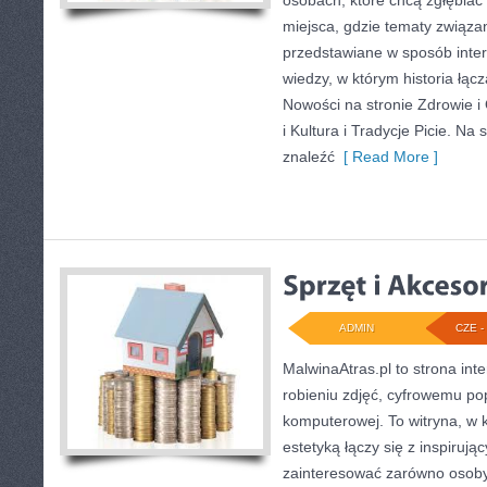
osobach, które chcą zgłębiać h
miejsca, gdzie tematy związa
przedstawiane w sposób inte
wiedzy, w którym historia łącz
Nowości na stronie Zdrowie 
i Kultura i Tradycje Picie. Na
znaleźć
[ Read More ]
ADMIN
CZE - 
MalwinaAtras.pl to strona in
robieniu zdjęć, cyfrowemu pop
komputerowej. To witryna, w 
estetyką łączy się z inspiruj
zainteresować zarówno osoby,