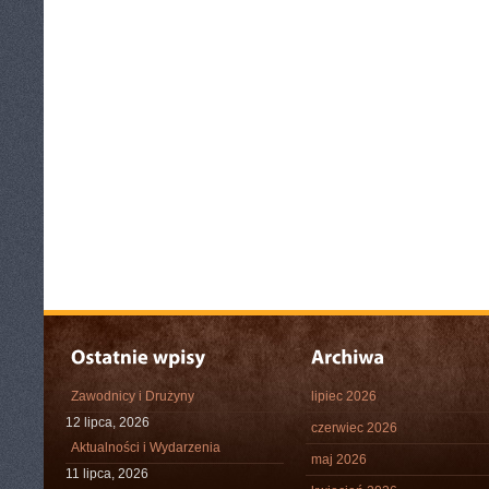
Zawodnicy i Drużyny
lipiec 2026
12 lipca, 2026
czerwiec 2026
Aktualności i Wydarzenia
maj 2026
11 lipca, 2026