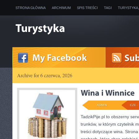
STRONA GŁÓWNA
ARCHIWUM
SPIS TREŚCI
TAGI
TURYSTYKA
Archive for 6 czerwca, 2026
ADMIN
CZE - 
TadzikPije.pl to obszerny se
trunków, w którym czytelnik 
treści dotyczące wina. Strona