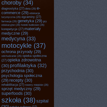
choroby
(34)
e-
diagnostyka
(27)
dieta
(26)
commerce
(29)
edukacja
egzaminy
(27)
turystyczna
(26)
genetyka
(29)
farmacja
(26)
gry
edukacyjne
(26)
hotele butikowe
(26)
materiały
korepetycje
(27)
medyczne
(29)
medycyna
(33)
motocykle
(37)
ochrona przyrody
(29)
opieka społeczna
odchudzanie
(26)
opieka zdrowotna
(27)
profilaktyka
(32)
(30)
przychodnia
(30)
psychologia społeczna
recepty
(30)
(29)
rehabilitacja
(27)
rowery miejskie
(26)
sprzęt medyczny
(29)
superfoods
(30)
szkoła
(38)
szpital
(30)
sztuka cyfrowa
(27)