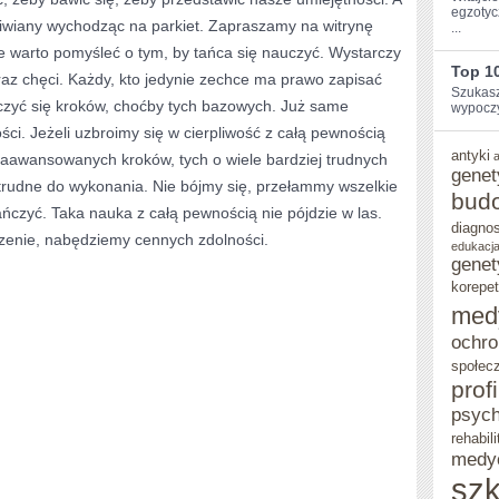
egzotyc
ziwiany wychodząc na parkiet. Zapraszamy na witrynę
...
e warto pomyśleć o tym, by tańca się nauczyć. Wystarczy
Top 1
raz chęci. Każdy, kto jedynie zechce ma prawo zapisać
Szukasz
czyć się kroków, choćby tych bazowych. Już same
wypoczy
i. Jeżeli uzbroimy się w cierpliwość z całą pewnością
antyki
 zaawansowanych kroków, tych o wiele bardziej trudnych
genet
 trudne do wykonania. Nie bójmy się, przełammy wszelkie
bud
ńczyć. Taka nauka z całą pewnością nie pójdzie w las.
diagno
zenie, nabędziemy cennych zdolności.
edukacja
genet
korepet
med
ochro
społec
prof
psych
rehabili
medy
szk