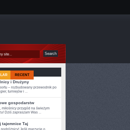
ULAR
RECENT
nicy i Drużyny
sportu – rozbudowany przewodnik po
ier, turniejów i ...
owe gospodarstw
e, miłośnicy przygód na świeżym
zu! Dziś⁢ zapraszam Was ...
 tajemnice Taj
 ⁤podróżnicy! Jeśli marzycie ⁣o