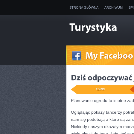
STRONA GŁÓWNA
ARCHIWUM
SP
ADMIN
Planowanie ogrodu to istotne zad
Oglądając pokazy tancerzy potrafi
nam się podobają a które są zan
Niekiedy naszym okazałym marzeni
wiele okazji do tego, żeby tańczy