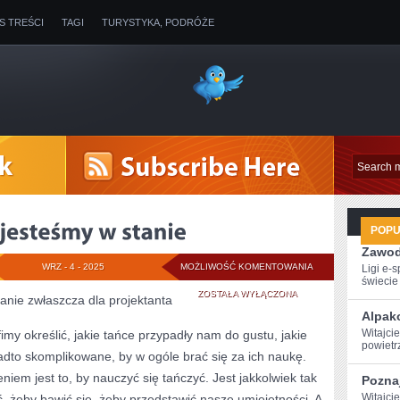
IS TREŚCI
TAGI
TURYSTYKA, PODRÓŻE
POP
Zawod
DZIŚ
WRZ - 4 - 2025
MOŻLIWOŚĆ KOMENTOWANIA
Ligi e-
świecie g
ODPOCZYWAĆ
ZOSTAŁA WYŁĄCZONA
anie zwłaszcza dla projektanta
Alpak
JESTEŚMY
Witajci
my określić, jakie tańce przypadły nam do gustu, jakie
powietr
W
adto skomplikowane, by w ogóle brać się za ich naukę.
STANIE
em jest to, by nauczyć się tańczyć. Jest jakkolwiek tak
Poznaj
Witajcie
ć, żeby bawić się, żeby przedstawić nasze umiejętności. A