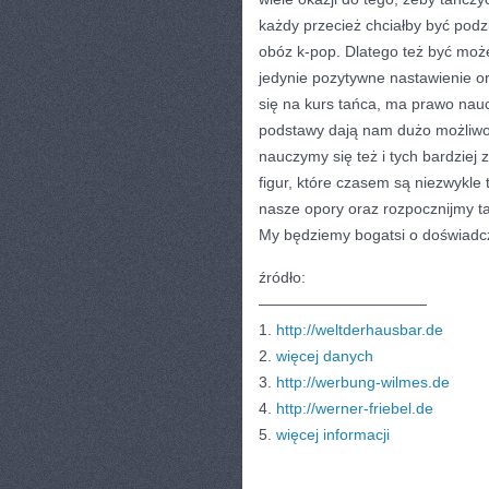
każdy przecież chciałby być pod
obóz k-pop. Dlatego też być moż
jedynie pozytywne nastawienie o
się na kurs tańca, ma prawo nau
podstawy dają nam dużo możliwośc
nauczymy się też i tych bardziej
figur, które czasem są niezwykle
nasze opory oraz rozpocznijmy ta
My będziemy bogatsi o doświadc
źródło:
———————————
1.
http://weltderhausbar.de
2.
więcej danych
3.
http://werbung-wilmes.de
4.
http://werner-friebel.de
5.
więcej informacji
CATEGORIES:
TURYSTYKA, PODRÓŻE