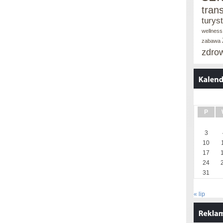
tran
turys
wellness
zabawa
zdro
P
3
10
17
24
31
« lip