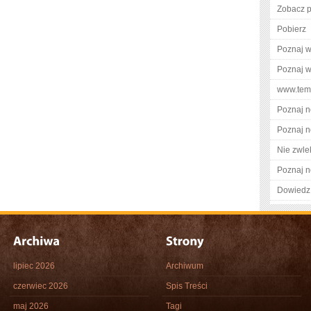
Zobacz pe
Pobierz
Poznaj w
Poznaj w
www.temp
Poznaj n
Poznaj n
Nie zwlek
Poznaj n
Dowiedz 
lipiec 2026
Archiwum
czerwiec 2026
Spis Treści
maj 2026
Tagi