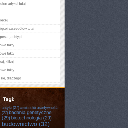
łen artykuł tutaj
ięcej
ięcej szczegółów tutaj
esta-jachty.pl
owe fakty
owe fakty
aj, kliknij
owe fakty
się, dlaczego
antyki
(27)
asertywność
apteka
(26)
badania genetyczne
(27)
(29)
biotechnologia
(29)
budownictwo
(32)