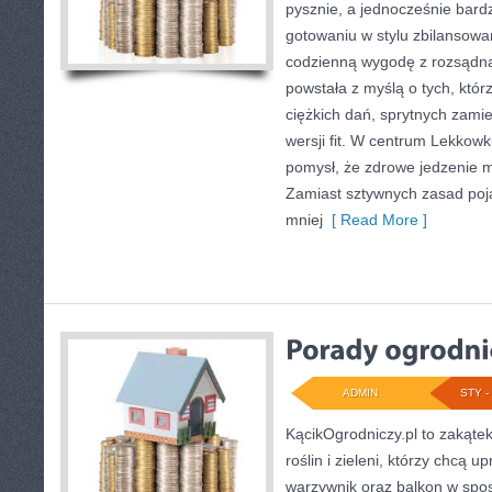
pysznie, a jednocześnie bardz
gotowaniu w stylu zbilansowa
codzienną wygodę z rozsądną
powstała z myślą o tych, któr
ciężkich dań, sprytnych zamie
wersji fit. W centrum Lekkowk
pomysł, że zdrowe jedzenie 
Zamiast sztywnych zasad poja
mniej
[ Read More ]
ADMIN
STY - 
KącikOgrodniczy.pl to zakąte
roślin i zieleni, którzy chcą u
warzywnik oraz balkon w spo