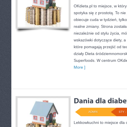
OKdieta.pl to miejsce, w któ
spotyka się z prostotą. To nie 
obiecuje cuda w tydzień, tylk
realne zmiany. Strona został
niezależnie od stylu życia, m
wskazówki dotyczące diety, a t
które pomagają przejść od teo
działy Dieta śródziemnomorska
Superfoods. W centrum OKdiet
More ]
ADMIN
STY - 
Lekkowkuchni to miejsce dla 