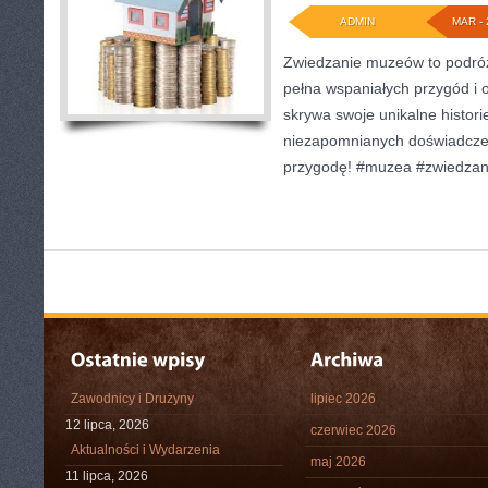
ADMIN
MAR - 
Zwiedzanie muzeów to podróż 
pełna wspaniałych przygód i
skrywa swoje unikalne histori
niezapomnianych doświadczeń
przygodę! #muzea #zwiedzan
Zawodnicy i Drużyny
lipiec 2026
12 lipca, 2026
czerwiec 2026
Aktualności i Wydarzenia
maj 2026
11 lipca, 2026