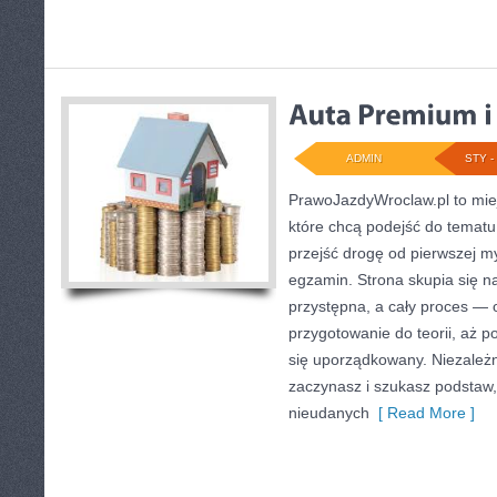
ADMIN
STY - 
PrawoJazdyWroclaw.pl to mie
które chcą podejść do tematu
przejść drogę od pierwszej my
egzamin. Strona skupia się n
przystępna, a cały proces — 
przygotowanie do teorii, aż p
się uporządkowany. Niezależn
zaczynasz i szukasz podstaw, 
nieudanych
[ Read More ]