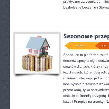
praktyczne zalecenia od mitó
Bezbolesne Leczenie i Stomat
ADMIN
STY - 
Speed-Ice to platforma, w kt
deserów spotyka się z doświa
smaków dla tych, którzy chcą
też dla osób, które lubią odk
rozumieć, dlaczego jedne po
inne bywają przekrystalizowan
przeszkodą, tylko sprzymier
stać się kulinarnią przygodą.
kawa i Przepisy na granitę. N