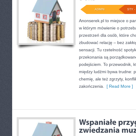
ADMIN
STY - 
Anonserek.pl to miejsce o part
w którym mówienie o potrzeba
przestrzeń dla osób, które ch
zbudować relację – bez zakłop
sensacji. Tu rzetelność spoty
przekonania są porządkowan
podejściem. To przewodnik, 
między ludźmi bywa trudne: p
chemię, ale też zgrzyty, konfli
zakończenia.
[ Read More ]