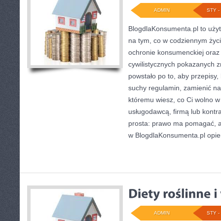
ADMIN
STY - 
BlogdlaKonsumenta.pl to użyte
na tym, co w codziennym życi
ochronie konsumenckiej oraz
cywilistycznych pokazanych z
powstało po to, aby przepisy,
suchy regulamin, zamienić na 
któremu wiesz, co Ci wolno 
usługodawcą, firmą lub kontra
prosta: prawo ma pomagać, a 
w BlogdlaKonsumenta.pl opier
ADMIN
STY - 