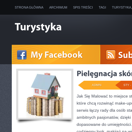
STRONA GŁÓWNA
ARCHIWUM
SPIS TREŚCI
TAGI
TURYSTYKA
ADMIN
STY - 
Jak Się Malować to miejsce s
które chcą rozwinąć make-up
serwis łączy rady dla osób st
ambitnych pasjonatów, dzięki
dopasowane do umiejętności. J
codzienny look, makijaż na wi