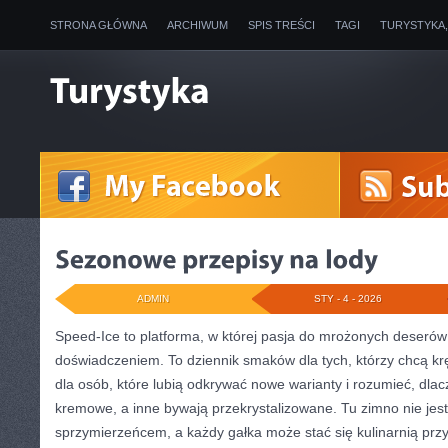
STRONA GŁÓWNA
ARCHIWUM
SPIS TREŚCI
TAGI
TURYSTYKA
ADMIN
STY - 4 - 2026
Speed-Ice to platforma, w której pasja do mrożonych deserów 
doświadczeniem. To dziennik smaków dla tych, którzy chcą krę
dla osób, które lubią odkrywać nowe warianty i rozumieć, dl
kremowe, a inne bywają przekrystalizowane. Tu zimno nie jest
sprzymierzeńcem, a każdy gałka może stać się kulinarnią prz