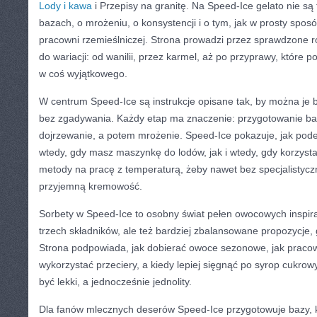
Lody i kawa
i Przepisy na granitę. Na Speed-Ice gelato nie są t
bazach, o mrożeniu, o konsystencji i o tym, jak w prosty sposó
pracowni rzemieślniczej. Strona prowadzi przez sprawdzone r
do wariacji: od wanilii, przez karmel, aż po przyprawy, które p
w coś wyjątkowego.
W centrum Speed-Ice są instrukcje opisane tak, by można je b
bez zgadywania. Każdy etap ma znaczenie: przygotowanie ba
dojrzewanie, a potem mrożenie. Speed-Ice pokazuje, jak pod
wtedy, gdy masz maszynkę do lodów, jak i wtedy, gdy korzysta
metody na pracę z temperaturą, żeby nawet bez specjalistyc
przyjemną kremowość.
Sorbety w Speed-Ice to osobny świat pełen owocowych inspirac
trzech składników, ale też bardziej zbalansowane propozycje, g
Strona podpowiada, jak dobierać owoce sezonowe, jak pracow
wykorzystać przeciery, a kiedy lepiej sięgnąć po syrop cukrow
być lekki, a jednocześnie jednolity.
Dla fanów mlecznych deserów Speed-Ice przygotowuje bazy, 