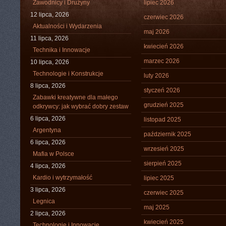
Zawodnicy i Drużyny
lipiec 2026
12 lipca, 2026
czerwiec 2026
Aktualności i Wydarzenia
maj 2026
11 lipca, 2026
kwiecień 2026
Technika i Innowacje
marzec 2026
10 lipca, 2026
Technologie i Konstrukcje
luty 2026
8 lipca, 2026
styczeń 2026
Zabawki kreatywne dla małego
grudzień 2025
odkrywcy: jak wybrać dobry zestaw
6 lipca, 2026
listopad 2025
Argentyna
październik 2025
6 lipca, 2026
wrzesień 2025
Mafia w Polsce
sierpień 2025
4 lipca, 2026
Kardio i wytrzymałość
lipiec 2025
3 lipca, 2026
czerwiec 2025
Legnica
maj 2025
2 lipca, 2026
kwiecień 2025
Technologie i Innowacje