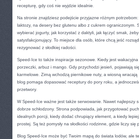
recepturę, gdy coś nie wyjdzie idealnie.
Na stronie znajdziesz podejście przyjazne różnym potrzebom:
laktozy, na desery bez glutenu albo z cukrem ograniczonym. 
wybierać jogurty, jak korzystać z daktyli, jak łączyć smak, żeb
satysfakcjonujący. To miejsce dla osób, które chcą jeść rozsąd
rezygnować z słodkiej radości.
Speed-Ice to także inspiracje sezonowe. Kiedy jest wakacyjn
porzeczki, arbuz i mango. Gdy przychodzi jesień, pojawiają s
karmelowe. Zimą wchodzą piernikowe nuty, a wiosną wracają ś
blog pomaga dopasować receptury do pory roku, a jednocześn
przetwory.
W Speed-Ice ważne jest także serwowanie. Nawet najlepszy s
dobrze schłodzony. Strona podpowiada, jak przygotować pucha
idealnych porcji, kiedy dodać chrupiący element, a kiedy lepi
prostej. Są też pomysły na słodkości rodzinne, gdzie liczy się p
Blog Speed-Ice może być Twoim mapą do świata lodów, ale te