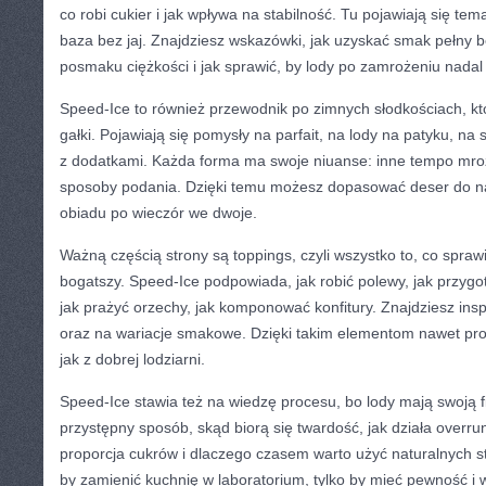
co robi cukier i jak wpływa na stabilność. Tu pojawiają się tema
baza bez jaj. Znajdziesz wskazówki, jak uzyskać smak pełny b
posmaku ciężkości i jak sprawić, by lody po zamrożeniu nadal
Speed-Ice to również przewodnik po zimnych słodkościach, k
gałki. Pojawiają się pomysły na parfait, na lody na patyku, na
z dodatkami. Każda forma ma swoje niuanse: inne tempo mroż
sposoby podania. Dzięki temu możesz dopasować deser do na
obiadu po wieczór we dwoje.
Ważną częścią strony są toppings, czyli wszystko to, co sprawi
bogatszy. Speed-Ice podpowiada, jak robić polewy, jak przygo
jak prażyć orzechy, jak komponować konfitury. Znajdziesz inspi
oraz na wariacje smakowe. Dzięki takim elementom nawet p
jak z dobrej lodziarni.
Speed-Ice stawia też na wiedzę procesu, bo lody mają swoją f
przystępny sposób, skąd biorą się twardość, jak działa overru
proporcja cukrów i dlaczego czasem warto użyć naturalnych sta
by zamienić kuchnię w laboratorium, tylko by mieć pewność i w