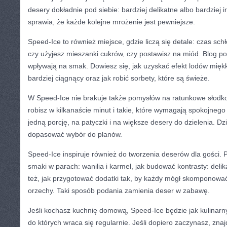
desery dokładnie pod siebie: bardziej delikatne albo bardziej 
sprawia, że każde kolejne mrożenie jest pewniejsze.
Speed-Ice to również miejsce, gdzie liczą się detale: czas sch
czy użyjesz mieszanki cukrów, czy postawisz na miód. Blog po
wpływają na smak. Dowiesz się, jak uzyskać efekt lodów mięk
bardziej ciągnący oraz jak robić sorbety, które są świeże.
W Speed-Ice nie brakuje także pomysłów na ratunkowe słodkoś
robisz w kilkanaście minut i takie, które wymagają spokojnego
jedną porcję, na patyczki i na większe desery do dzielenia. D
dopasować wybór do planów.
Speed-Ice inspiruje również do tworzenia deserów dla gości. 
smaki w parach: wanilia i karmel, jak budować kontrasty: delik
też, jak przygotować dodatki tak, by każdy mógł skomponować
orzechy. Taki sposób podania zamienia deser w zabawę.
Jeśli kochasz kuchnię domową, Speed-Ice będzie jak kulinarn
do których wraca się regularnie. Jeśli dopiero zaczynasz, znaj