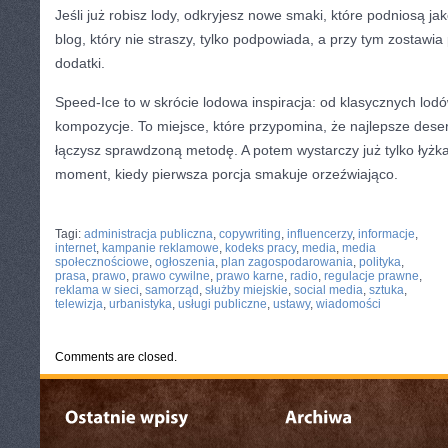
Jeśli już robisz lody, odkryjesz nowe smaki, które podniosą j
blog, który nie straszy, tylko podpowiada, a przy tym zostawi
dodatki.
Speed-Ice to w skrócie lodowa inspiracja: od klasycznych lod
kompozycje. To miejsce, które przypomina, że najlepsze dese
łączysz sprawdzoną metodę. A potem wystarczy już tylko łyżka,
moment, kiedy pierwsza porcja smakuje orzeźwiająco.
CATEGORIES:
TURYSTYKA, PODRÓŻE
Tagi:
administracja publiczna
,
copywriting
,
influencerzy
,
informacje
,
internet
,
kampanie reklamowe
,
kodeks pracy
,
media
,
media
społecznościowe
,
ogłoszenia
,
plan zagospodarowania
,
polityka
,
prasa
,
prawo
,
prawo cywilne
,
prawo karne
,
radio
,
regulacje prawne
,
reklama w sieci
,
samorząd
,
służby miejskie
,
social media
,
sztuka
,
telewizja
,
urbanistyka
,
usługi publiczne
,
ustawy
,
wiadomości
Comments are closed.