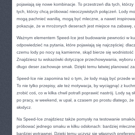
pojawiają się nowe kombinacje. To przestrzeń dla tych, którzy 
tych, którzy chcą próbować nieoczywistych połączeń. Lody m
mogą pachnieć wanilią, mogą być mleczne, a nawet inspirow
pokazuje, że w mrożonych deserach jest miejsce na zabawę, a
Ważnym elementem Speed-Ice jest budowanie pewności w ku
odpowiedzieć na pytania, które pojawiają się najczęściej: dla
czemu lody po nocy są kamienne, skąd bierze się wodnistość i
Znajdziesz tu wskazówki dotyczące przechowywania, wyboru o
długo deser zachowuje smak. Dzięki temu łatwiej planować za
Speed-Ice nie zapomina też o tym, że lody mają być przede w
To nie tylko przepisy, ale też motywacja, by wyciągnąć z kuchn
zrobić coś, co w kilka chwil potrafi poprawić nastrój. Lody są 
po pracy, w weekend, w upał, a czasem po prostu dlatego, ż
słodycz.
Na Speed-Ice znajdziesz także pomysły na testowanie smaków
próbować jednego smaku w kilku odsłonach: bardziej mlecznej,
bardziej wytrawnej. Dzięki temu uczysz się własnych prefere