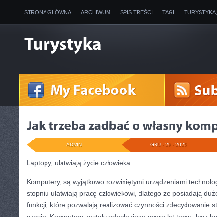
STRONA GŁÓWNA
ARCHIWUM
SPIS TREŚCI
TAGI
TURYSTYKA
ADMIN
GRU - 29 - 2025
Laptopy, ułatwiają życie człowieka
Komputery, są wyjątkowo rozwiniętymi urządzeniami technolo
stopniu ułatwiają pracę człowiekowi, dlatego że posiadają du
funkcji, które pozwalają realizować czynności zdecydowanie s
czasie. Komputery zostały odnalezione sporo lat temu, lecz był