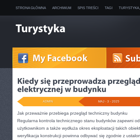
STRONA GŁÓWNA
ARCHIWUM
SPIS TREŚCI
TAGI
TURYSTYKA
ADMIN
MAJ - 3 - 2025
Jak przeważnie przebiega przegląd techniczny budynku
Regularna kontrola technicznego stanu budynków zapewni o
użytkownikom a także wydłuża okres eksploatacji takich obie
weryfikacja konstrukcji powinna odbywać się zgodnie z ustal