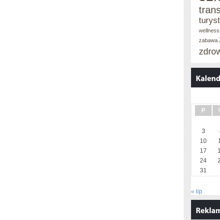
tran
turys
wellness
zabawa
zdro
P
3
10
17
24
31
« lip