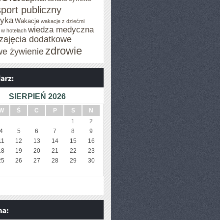
sport publiczny
tyka
Wakacje
wakacje z dziećmi
wiedza medyczna
 w hotelach
zajęcia dodatkowe
zdrowie
we żywienie
SIERPIEŃ 2026
W
Ś
C
P
S
N
1
2
4
5
6
7
8
9
11
12
13
14
15
16
18
19
20
21
22
23
25
26
27
28
29
30