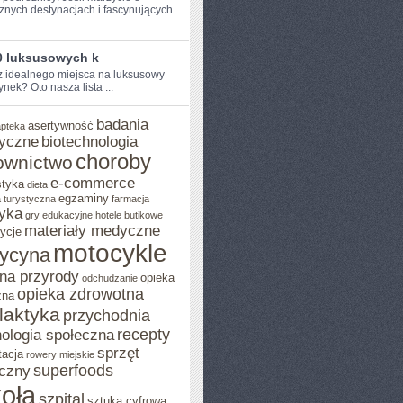
znych destynacjach i ‍fascynujących
0 luksusowych k
⁢ idealnego miejsca na luksusowy
nek? Oto nasza lista ...
badania
asertywność
apteka
yczne
biotechnologia
choroby
ownictwo
e-commerce
styka
dieta
egzaminy
 turystyczna
farmacja
yka
gry edukacyjne
hotele butikowe
materiały medyczne
ycje
motocykle
ycyna
na przyrody
opieka
odchudzanie
opieka zdrowotna
zna
ilaktyka
przychodnia
recepty
ologia społeczna
sprzęt
tacja
rowery miejskie
superfoods
czny
oła
szpital
sztuka cyfrowa