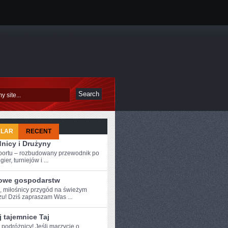
ULAR
RECENT
nicy i Drużyny
sportu – rozbudowany przewodnik po
ier, turniejów i ...
owe gospodarstw
e, miłośnicy przygód na świeżym
zu! Dziś⁢ zapraszam Was ...
 tajemnice Taj
 ⁤podróżnicy! Jeśli marzycie ⁣o