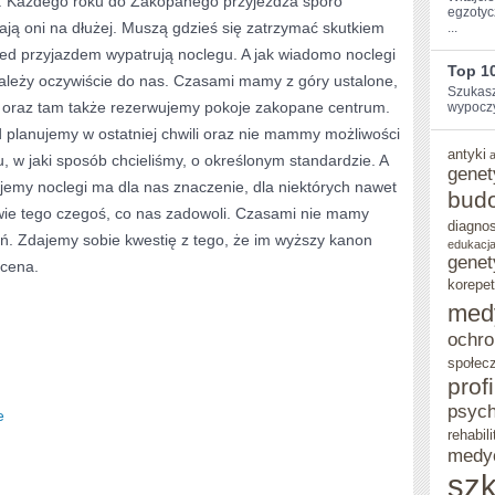
. Każdego roku do Zakopanego przyjeżdża sporo
egzotyc
ją oni na dłużej. Muszą gdzieś się zatrzymać skutkiem
...
WCZASY
zed przyjazdem wypatrują noclegu. A jak wiadomo noclegi
JEST
Top 1
ależy oczywiście do nas. Czasami mamy z góry ustalone,
Szukasz
OSOBNĄ
ć oraz tam także rezerwujemy pokoje zakopane centrum.
wypoczy
SPRAWĄ
zd planujemy w ostatniej chwili oraz nie mammy możliwości
antyki
 w jaki sposób chcieliśmy, o określonym standardzie. A
genet
jemy noclegi ma dla nas znaczenie, dla niektórych nawet
bud
wie tego czegoś, co nas zadowoli. Czasami nie mamy
diagno
. Zdajemy sobie kwestię z tego, że im wyższy kanon
edukacja
genet
 cena.
korepet
med
ochro
społec
prof
psych
e
rehabili
medy
szk