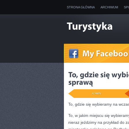
STRONA GŁÓWNA
ARCHIWUM
SP
ADMIN
To, gdzie się wybieramy na wczas
To, w jakim miejscu się wybieram
nieraz jeździmy na przykład do z