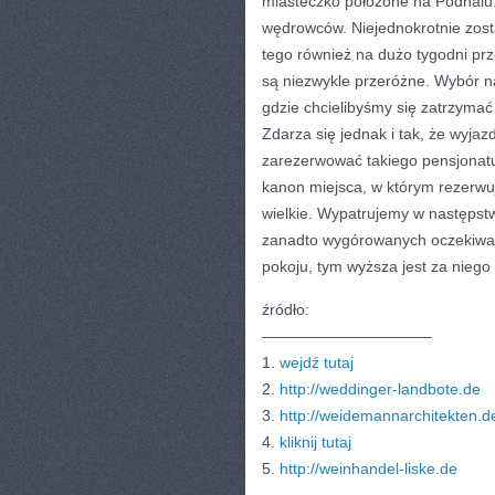
miasteczko położone na Podhalu
wędrowców. Niejednokrotnie zosta
tego również na dużo tygodni pr
są niezwykle przeróżne. Wybór n
gdzie chcielibyśmy się zatrzyma
Zdarza się jednak i tak, że wyja
zarezerwować takiego pensjonatu,
kanon miejsca, w którym rezerwu
wielkie. Wypatrujemy w następst
zanadto wygórowanych oczekiwań
pokoju, tym wyższa jest za niego
źródło:
———————————
1.
wejdź tutaj
2.
http://weddinger-landbote.de
3.
http://weidemannarchitekten.d
4.
kliknij tutaj
5.
http://weinhandel-liske.de