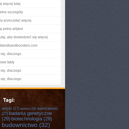
j więcej tutaj
ełne szczegóły
aby przeczytać więcej
j pełny artykuł
utaj, aby dowiedzieć się więcej
estlandbandboosters.com
się, dlaczego
owe fakty
się, dlaczego
się, dlaczego
antyki
(27)
asertywność
apteka
(26)
badania genetyczne
(27)
(29)
biotechnologia
(29)
budownictwo
(32)