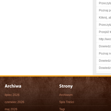
Przeczyta
Poznaj p
Kliknij, 
Przeczyta
Przejdź t
http://w
Dowiedz 
Poznaj n
Dowiedz 
Dowiedz 
lipiec 2026
Archiwum
czerwiec 2026
Spis Treści
maj 2026
Tagi