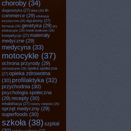
choroby
(34)
e-
diagnostyka
(27)
dieta
(26)
commerce
(29)
edukacja
egzaminy
(27)
turystyczna
(26)
genetyka
(29)
farmacja
(26)
gry
edukacyjne
(26)
hotele butikowe
(26)
materiały
korepetycje
(27)
medyczne
(29)
medycyna
(33)
motocykle
(37)
ochrona przyrody
(29)
opieka społeczna
odchudzanie
(26)
opieka zdrowotna
(27)
profilaktyka
(32)
(30)
przychodnia
(30)
psychologia społeczna
recepty
(30)
(29)
rehabilitacja
(27)
rowery miejskie
(26)
sprzęt medyczny
(29)
superfoods
(30)
szkoła
(38)
szpital
(30)
sztuka cyfrowa
(27)