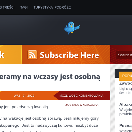
IS TREŚCI
TAGI
TURYSTYKA, PODRÓŻE
POP
Zawod
Ligi e-
świecie g
TO,
WRZ - 3 - 2025
MOŻLIWOŚĆ KOMENTOWANIA
Alpak
GDZIE
ZOSTAŁA WYŁĄCZONA
y jest pojedynczą kwestią
Witajci
SIĘ
powietr
y na wakacje jest osobną sprawą. Jeśli miłujemy góry
WYBIERAMY
akopanego. Jest to nadzwyczaj kultowe, niezbyt duże
Poznaj
NA
Witajcie